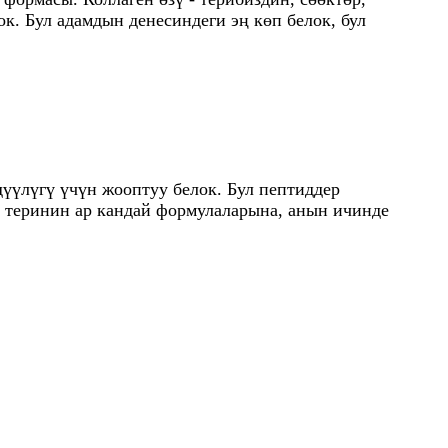
. Бул адамдын денесиндеги эң көп белок, бул
үлүгү үчүн жооптуу белок. Бул пептиддер
й теринин ар кандай формулаларына, анын ичинде