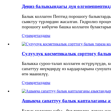
Деңиз балыкындагы дүң олгопеппептид
Балык коллаген Пептид порошогу балыктардын
сыяктуу түрлөрдөн жасалган. Гидролиз процес
порошогу көбүнчө башка коллаген булактарын
Сурам
деталдары
Сулуулук косметикалык сорттогу бал
Балыкка суроо-талап коллаген өстүрүлүүдө, 
сапаттуу өнүмдөрдү өз кардарларына сунушта
өтө маанилүү.
Сурам
деталдары
Ашыкча сапаттуу балык капталаганы 
Балык коллаген сабы - бул териден, тараза ж