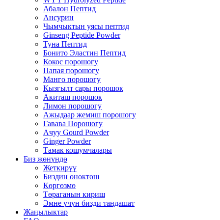
Абалон Пептид
Ансурин
Чымчыктын уясы пептид
Ginseng Peptide Powder
Туна Пептид
Бонито Эластин Пептид
Кокос порошогу
Папая порошогу
Манго порошогу
Кызгылт сары порошок
Акиташ порошок
Лимон порошогу
Ажыдаар жемиш порошогу
Гавава Порошогу
Ачуу Gourd Powder
Ginger Powder
Тамак кошумчалары
Биз жөнүндө
Жеткирүү
Биздин өнөктөш
Көргөзмө
Төраганын кириш
Эмне үчүн бизди тандашат
Жаңылыктар