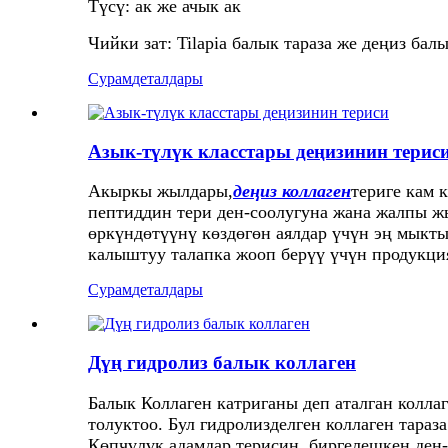
Түсү: ак же ачык ак
Чийки зат: Tilapia балык тараза же деңиз бал
Сурам
деталдары
Азык-түлүк класстары деңизинин терис
Акыркы жылдары,
деңиз коллаген
териге кам 
пептиддин тери ден-соолугуна жана жалпы ж
өркүндөтүүнү көздөгөн аялдар үчүн эң мыкты
калыштуу талапка жооп берүү үчүн продукция
Сурам
деталдары
Дүң гидролиз балык коллаген
Балык Коллаген катриганы деп аталган колла
толуктоо. Бул гидролизделген коллаген тараз
Көпчүлүк адамдар терисин, биргелешкен ден