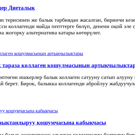
дер Диеталык
 терисинен же балык тарбиядан жасалган, биринчи кезе
си коллагенди майда пепттерге бөлүп, денени оңой эле 
а жогорку альтернатива катары көтөрүлөт.
ык тараза коллаген кошулмасынын артыкчылыкта
көптөгөн ишкерлер балык коллаген сатууну сатып алууну
й берет. Бирок, балыкка коллагенди абройлуу жабдуучул
азыктандыруу кошумчасына кабыкчасы
ана балык сөөктөрүнөн алынган коллагендин белгилүү бир