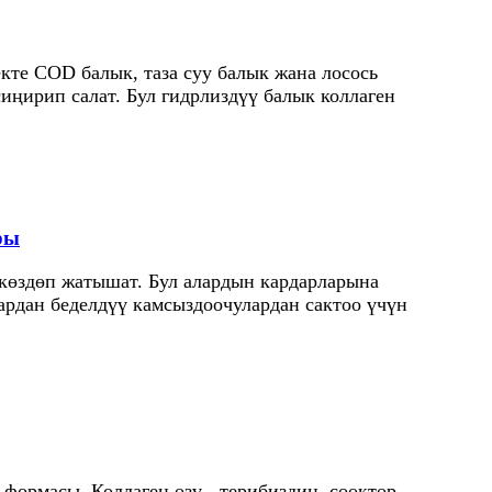
кте COD балык, таза суу балык жана лосось
сиңирип салат. Бул гидрлиздүү балык коллаген
ры
 көздөп жатышат. Бул алардын кардарларына
ардан беделдүү камсыздоочулардан сактоо үчүн
 формасы. Коллаген өзү - терибиздин, сөөктөр,