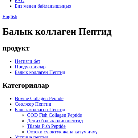
FAQ
Биз менен байланышыңыз
English
Балык коллаген Пептид
продукт
Негизги бет
Продукциялар
Балык коллаген Пептид
Категориялар
Bovine Collagen Peptide
Сөөлжөр Пептид
Балык коллаген Пептид
COD Fish Collagen Peptide
Деңиз балык олигопептид
Tilapia Fish Peptide
Оозеки суюктук жана катуу ичүү
Устрица пептид