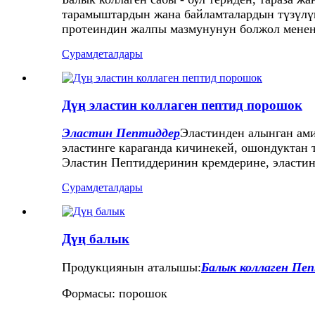
тарамыштардын жана байламталардын түзүлүшү
протеиндин жалпы мазмунунун болжол менен
Сурам
деталдары
Дүң эластин коллаген пептид порошок
Эластин Пептиддер
Эластинден алынган ам
эластинге караганда кичинекей, ошондуктан 
Эластин Пептиддеринин кремдерине, эластин
Сурам
деталдары
Дүң балык
Продукциянын аталышы:
Балык коллаген Пе
Формасы: порошок