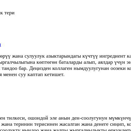
ык тери
и
көрүү жана сулуулук азыктарындагы күчтүү ингредиент ка
ыргалчылыгына көптөгөн баталарды алып, аялдар үчүн э
 тандоо бар. Деңизден коллаген нымдуулугунан оозеки к
 менен суу каптап кетишет.
ген тилкеси, ошондой эле анын ден-соолугунун мүмкүнчү
а жана теринин терисинен жасалган жана денеге сиңип, 
-соолукту чыңдоо жана жалпы жыргалчылыкты өркүндөтү