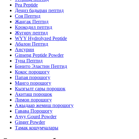
Pea Peptide
Деңиз бадыраң пептид
Соя Пептид
Жаңгак Пептид
Крокодил пептид
Жүгөрү пептид
WYY Hydrolyzed Peptide
Абалон Пептид
Ансурин
Ginseng Peptide Powder
Туна Пептид
Бонито Эластин Пептид
Кокос порошогу
Папая порошогу
Манго порошогу
Кызгылт сары порошок
Акиташ порошок
Лимон порошогу
Ажыдаар жемиш порошогу
Гавава Порошогу
Ачуу Gourd Powder
Ginger Powder
Тамак кошумчалары