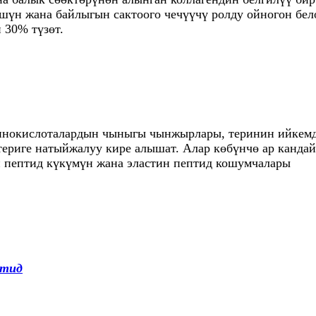
н жана байлыгын сактоого чечүүчү ролду ойногон белок
 30% түзөт.
инокислоталардын чыныгы чынжырлары, теринин ийкемдү
териге натыйжалуу кире алышат. Алар көбүнчө ар канда
 пептид күкүмүн жана эластин пептид кошумчалары
птид