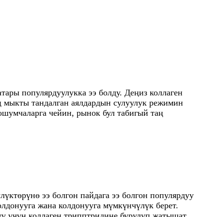
тары популярдуулукка ээ болду. Деңиз коллаген
ң мыкты тандалган аялдардын сулуулук режимин
ошумчаларга чейин, рынок бул табигый таң
лүктөрүнө ээ болгон пайдага ээ болгон популярдуу
колдонууга жана колдонууга мүмкүнчүлүк берет.
ү үчүн коллаген трипптридине бурулуп жатышат.