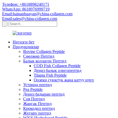
Телефон: +8618898240171
WhatsApp: 8618976999719
Email:hainanhuayan@china-collagen.com
Email:sales@china-collagen.com
Негизги бет
Продукциялар
Bovine Collagen Peptide
Сөөлжөр Пептид
Балык коллаген Пептид
COD Fish Collagen Peptide
Деңиз балык олигопептид
Tilapia Fish Peptide
Оозеки суюктук жана катуу ичүү
Устрица пептид
Pea Peptide
Деңиз бадыраң пептид
Соя Пептид
Жаңгак Пептид
Крокодил пептид
Жүгөрү пептид
WYY Hydrolyzed Peptide