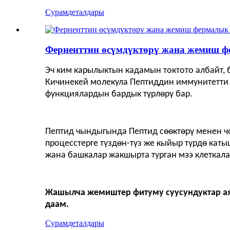
Сурам
деталдары
Ферненттин өсүмдүктөрү жана жемиш ф
Эч ким карылыктын кадамын токтото албайт, б
Кичинекей молекула Пептиддин иммунитетти ө
функциялардын бардык түрлөрү бар.
Пептид чындыгында Пептид сөөктөрү менен ч
процесстерге түздөн-түз же кыйыр түрдө кат
жана башкалар жакшырта турган мээ клеткала
Жашылча жемиштер фитуму суусундуктар аял
даам.
Сурам
деталдары