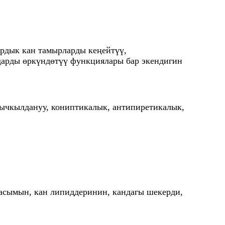
ардык кан тамырларды кеңейтүү,
дарды өркүндөтүү функциялары бар экендигин
 кычкылдануу, кониптикалык, антипиретикалык,
асымын, кан липиддеринин, кандагы шекерди,