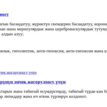
оосу
гын басаңдатуу, жүрөктүн скемдерин басаңдатуу, корон
сын жана мерипулярдык жана цереброваскулярдык тутум
 алдын алуу;
иялык, гиполиптик, анти-гипоксия, анти-гипоксия жана
рүнүн эмчек жогорулоосу үчүн
арын жана табигый өсүмдүктөрдү, табигый түрдө кан б
ар липиддер жана ич өткөк түрлөрүн колдонот.