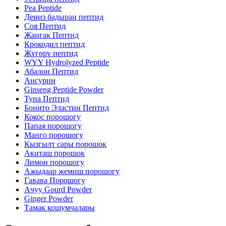
Pea Peptide
Деңиз бадыраң пептид
Соя Пептид
Жаңгак Пептид
Крокодил пептид
Жүгөрү пептид
WYY Hydrolyzed Peptide
Абалон Пептид
Ансурин
Ginseng Peptide Powder
Туна Пептид
Бонито Эластин Пептид
Кокос порошогу
Папая порошогу
Манго порошогу
Кызгылт сары порошок
Акиташ порошок
Лимон порошогу
Ажыдаар жемиш порошогу
Гавава Порошогу
Ачуу Gourd Powder
Ginger Powder
Тамак кошумчалары