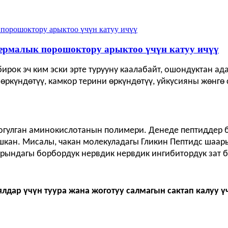
ермалык порошоктору арыктоо үчүн катуу ичүү
ирок эч ким эски эрте турууну каалабайт, ошондуктан а
ркүндөтүү, камкор терини өркүндөтүү, уйкусияны жөнгө 
огулган аминокислотанын полимери. Денеде пептиддер 
ышкан. Мисалы, чакан молекуладагы Гликин Пептидс шаа
рындагы борбордук нервдик нервдик ингибитордук зат би
дар үчүн туура жана жоготуу салмагын сактап калуу ү