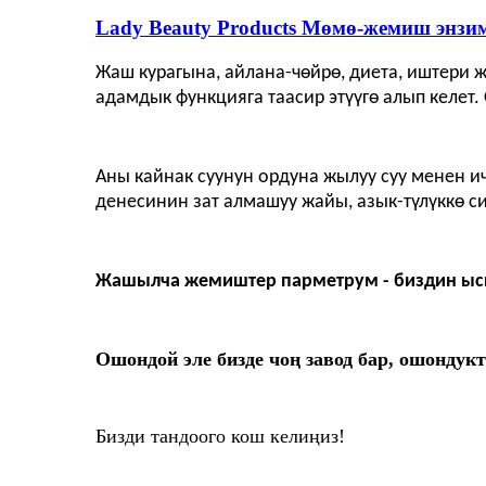
Lady Beauty Products Мөмө-жемиш энзи
Жаш курагына, айлана-чөйрө, диета, иштери ж
адамдык функцияга таасир этүүгө алып келе
Аны кайнак суунун ордуна жылуу суу менен и
денесинин зат алмашуу жайы, азык-түлүккө с
Жашылча жемиштер парметрум - биздин ысык
Ошондой эле бизде чоң завод бар, ошондук
Бизди тандоого кош келиңиз!