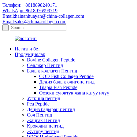
Телефон: +8618898240171
WhatsApp: 8618976999719
Email:hainanhuayan@china-collagen.com
Email:sales@china-collagen.com
Негизги бет
Продукциялар
Bovine Collagen Peptide
Сөөлжөр Пептид
Балык коллаген Пептид
COD Fish Collagen Peptide
Деңиз балык олигопептид
Tilapia Fish Peptide
Оозеки суюктук жана катуу ичүү
Устрица пептид
Pea Peptide
Деңиз бадыраң пептид
Соя Пептид
Жаңгак Пептид
Крокодил пептид
Жүгөрү пептид
WYY Hydrolyzed Peptide