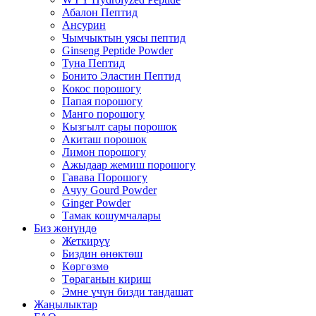
Абалон Пептид
Ансурин
Чымчыктын уясы пептид
Ginseng Peptide Powder
Туна Пептид
Бонито Эластин Пептид
Кокос порошогу
Папая порошогу
Манго порошогу
Кызгылт сары порошок
Акиташ порошок
Лимон порошогу
Ажыдаар жемиш порошогу
Гавава Порошогу
Ачуу Gourd Powder
Ginger Powder
Тамак кошумчалары
Биз жөнүндө
Жеткирүү
Биздин өнөктөш
Көргөзмө
Төраганын кириш
Эмне үчүн бизди тандашат
Жаңылыктар