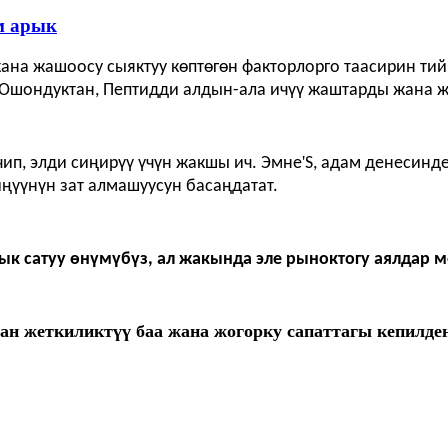
м арык
ана жашоосу сыяктуу көптөгөн факторлорго таасирин тийг
т. Ошондуктан, Пептидди алдын-ала ичүү жаштарды жана 
'
чип, элди сиңирүү үчүн жакшы ич. Эмне
S, адам денесинд
иңүүнүн зат алмашуусун басаңдатат.
 сатуу өнүмүбүз, ал жакында эле рыноктогу аялдар м
тан жеткиликтүү баа жана жогорку сапаттагы кепилде