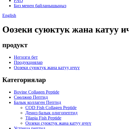
FAQ
Биз менен байланышыңыз
English
Оозеки суюктук жана катуу и
продукт
Негизги бет
Продукциялар
Оозеки суюктук жана катуу ичүү
Категориялар
Bovine Collagen Peptide
Сөөлжөр Пептид
Балык коллаген Пептид
COD Fish Collagen Peptide
Деңиз балык олигопептид
Tilapia Fish Peptide
Оозеки суюктук жана катуу ичүү
Устрица пептид