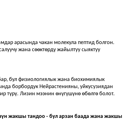
дамдар арасында чакан молекула пептид болгон.
салуучу жана сөөктөрдү жайылтуу сыяктуу
бар, бул физиологиялык жана биохимиялык
рында борбордук Нейрастенияны, уйкусузиядан
р түрү. Лизин мээнин өнүгүшүнө өбөлгө болот.
чүн жакшы тандоо - бул арзан баада жана жакшы