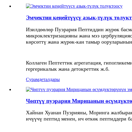
Эмчектин кеңейтүүсү азык-түлүк толукт
Изилдөөлөр Пуэрария Пептиддин жүрөк басма
микроклектризацияны жана мээ цербруляция
көрсөттү жана жүрөк-кан тамыр ооруларынын
Коллаген Пептеттик агрегатация, гипогликем
гергерикалык жана детокреттик ж.б.
Сурам
деталдары
Чөптүү пуэрария Мирицанын өсүмдүктө
Хайнан Хуанан Пуэрияны, Моринга жалбыракт
ичүүчү пептид менен, ич өткөк пептиддери б