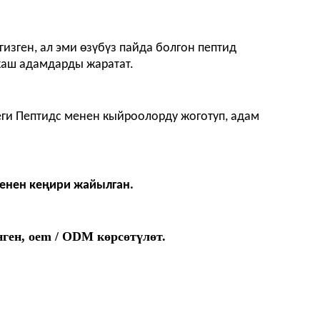
изген, ал эми өзүбүз пайда болгон пептид
жаш адамдарды жаратат.
еги Пептидс менен кыйроолорду жоготуп, адам
енен кеңири жайылган.
нген, oem / ODM көрсөтүлөт.