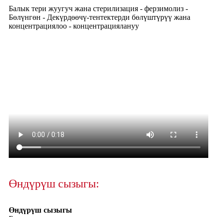
Балык тери жуугуч жана стерилизация - ферзимолиз -
Бөлүнгөн - Декүрдөөчү-тентектерди бөлүштүрүү жана
концентрациялоо - концентрациялануу
Өндүрүш сызыгы:
Өндүрүш сызыгы