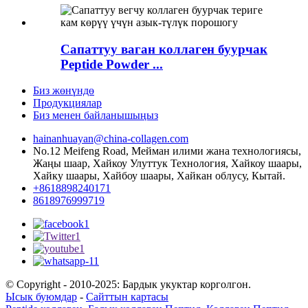
Сапаттуу ваган коллаген буурчак
Peptide Powder ...
Биз жөнүндө
Продукциялар
Биз менен байланышыңыз
hainanhuayan@china-collagen.com
No.12 Meifeng Road, Мейман илими жана технологиясы,
Жаңы шаар, Хайкоу Улуттук Технология, Хайкоу шаары,
Хайку шаары, Хайбоу шаары, Хайкан облусу, Кытай.
+8618898240171
8618976999719
© Copyright - 2010-2025: Бардык укуктар корголгон.
Ысык буюмдар
-
Сайттын картасы