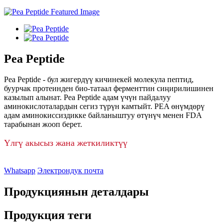
Pea Peptide
Pea Peptide - бул жигердүү кичинекей молекула пептид,
буурчак протеинден био-татаал ферменттин сиңирилишинен
казылып алынат. Pea Peptide адам үчүн пайдалуу
аминокислоталардын сегиз түрүн камтыйт. PEA өнүмдөрү
адам аминокиссиздикке байланыштуу өтүнүч менен FDA
тарабынан жооп берет.
Үлгү акысыз жана жеткиликтүү
Whatsapp
Электрондук почта
Продукциянын деталдары
Продукция теги