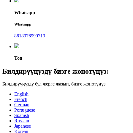
Whatsapp
Whatsapp
8618976999719
Топ
Билдирүүңүздү бизге жөнөтүңүз:
Билдирүүңүздү бул жерге жазып, бизге жөнөтүңүз
English
French
German
Portuguese
Spanish
Russian
Japanese
Korean