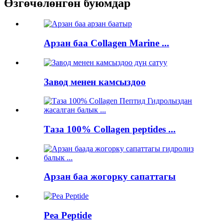
Өзгөчөлөнгөн буюмдар
Арзан баа Collagen Marine ...
Завод менен камсыздоо
Таза 100% Collagen peptides ...
Арзан баа жогорку сапаттагы
Pea Peptide