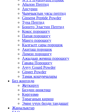
Абалон Пептид
Ансурин
Чымчыктын уясы пептид
Ginseng Peptide Powder
Туна Пептид
Бонито Эластин Пептид
Кокос порошогу
Папая порошогу
Манго порошогу
Кызгылт сары порошок
Акиташ порошок
Лимон порошогу
Ажыдаар жемиш порошогу
Гавава Порошогу
Ачуу Gourd Powder
Ginger Powder
Тамак кошумчалары
Биз жөнүндө
Жеткирүү
Биздин өнөктөш
Көргөзмө
Төраганын кириш
Эмне үчүн бизди тандашат
Жаңылыктар