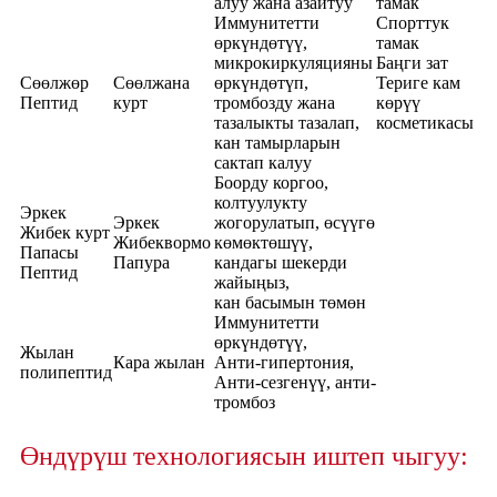
алуу жана азайтуу
тамак
Иммунитетти
Спорттук
өркүндөтүү,
тамак
микрокиркуляцияны
Баңги зат
Сөөлжөр
Сөөлжана
өркүндөтүп,
Териге кам
Пептид
курт
тромбозду жана
көрүү
тазалыкты тазалап,
косметикасы
кан тамырларын
сактап калуу
Боорду коргоо,
колтуулукту
Эркек
Эркек
жогорулатып, өсүүгө
Жибек курт
Жибеквормо
көмөктөшүү,
Папасы
Папура
кандагы шекерди
Пептид
жайыңыз,
кан басымын төмөн
Иммунитетти
өркүндөтүү,
Жылан
Кара жылан
Анти-гипертония,
полипептид
Анти-сезгенүү, анти-
тромбоз
Өндүрүш технологиясын иштеп чыгуу: