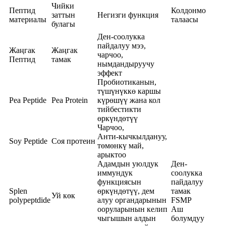
Чийки
Пептид
Колдонмо
заттын
Негизги функция
материалы
талаасы
булагы
Ден-соолукка
пайдалуу мээ,
Жаңгак
Жаңгак
чарчоо,
Пептид
тамак
нымдандыруучу
эффект
Пробиотиканын,
түшүнүккө каршы
Pea Peptide
Pea Protein
күрөшүү жана кол
тийбестикти
өркүндөтүү
Чарчоо,
Анти-кычкылдануу,
Soy Peptide
Соя протеин
төмөнкү май,
арыктоо
Адамдын уюлдук
Ден-
иммундук
соолукка
функциясын
пайдалуу
Splen
өркүндөтүү, дем
тамак
Уй көк
polypeptdide
алуу органдарынын
FSMP
ооруларынын келип
Аш
чыгышын алдын
болумдуу