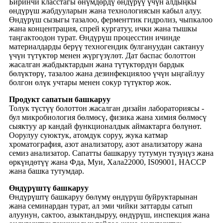
Биринчи класстагы өнүмдөрдү өндүрүү үчүн алдыңкы
өндүрүш жабдууларын жана технологиясын кабыл алуу.
Өндүрүш сызыгы тазалоо, ферменттик гидролиз, чыпкалоо
жана концентрация, спрей кургатуу, ички жана тышкы
таңгактоодон турат. Өндүрүш процесстин ичинде
материалдарды берүү техногендик булгануудан сактануу
үчүн түтүктөр менен жүргүзүлөт. Дат баспас болоттон
жасалган жабдыктардын жана түтүктөрдүн бардык
бөлүктөрү, тазалоо жана дезинфекциялоо үчүн ыңгайлуу
болгон өлүк учтары менен сокур түтүктөр жок.
Продукт сапатын башкаруу
Толук түстүү болоттон жасалган дизайн лабораториясы -
бул микробиология бөлмөсү, физика жана химия бөлмөсү
сыяктуу ар кандай функционалдык аймактарга бөлүнөт.
Оорулуу суюктук, атомдук соруу, жука катмар
хроматография, азот анализатору, азот анализатору жана
семиз анализатор. Сапатты башкаруу тутумун түзүңүз жана
өркүндөтүү жана Фда, Муи, Хала22000, IS09001, HACCP
жана башка тутумдар.
Өндүрүштү башкаруу
Өндүрүштү башкаруу бөлүмү өндүрүш буйруктарынан
жана семинардан турат, ал эми чийки заттарды сатып
алуунун, сактоо, азыктандыруу, өндүрүш, инспекция жана