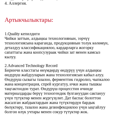
4. Аллергия.
Артыкчылыктары:
1.Quality кепилдиги
Чийки заттын, алдыңкы технологиянын, ээрчүү
технологиясына караганда, продукциянын толук көлөмүн,
деталдуу классификациялоо, кардарларга жогорку
сапаттагы жана коопсузураак чийки зат менен камсыз
кылуу.
2.Advanced Technology Record
Биринчи класстагы өнүмдөрдү өндүрүү үчүн алдыңкы
өндүрүш жабдууларын жана технологиясын кабыл алуу.
Өндүрүш сызыгы тазалоо, ферменттик гидролиз, чыпкалоо
жана концентрация, спрей кургатуу, ички жана тышкы
таңгактоодон турат. Өндүрүш процесстин ичинде
материалдарды берүү техногендик булгануудан сактануу
үчүн түтүктөр менен жүргүзүлөт. Дат баспас болоттон
жасалган жабдыктардын жана түтүктөрдүн бардык
бөлүктөрү, тазалоо жана дезинфекциялоо үчүн ыңгайлуу
болгон өлүк учтары менен сокур түтүктөр жок.