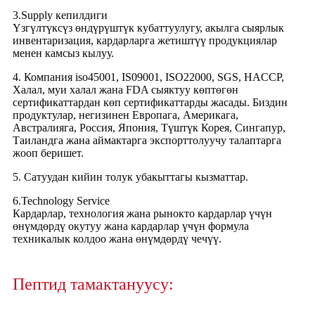
3.Supply кепилдиги
Үзгүлтүксүз өндүрүштүк кубаттуулугу, акылга сыярлык
инвентаризация, кардарларга жетиштүү продукциялар
менен камсыз кылуу.
4. Компания iso45001, IS09001, ISO22000, SGS, HACCP,
Халал, муи халал жана FDA сыяктуу көптөгөн
сертификаттардан көп сертификаттарды жасады. Биздин
продуктулар, негизинен Европага, Америкага,
Австралияга, Россия, Япония, Түштүк Корея, Сингапур,
Таиландга жана аймактарга экспорттолуучу талаптарга
жооп беришет.
5. Сатуудан кийин толук убакыттагы кызматтар.
6.Technology Service
Кардарлар, технология жана рынокто кардарлар үчүн
өнүмдөрдү окутуу жана кардарлар үчүн формула
техникалык колдоо жана өнүмдөрдү чечүү.
Пептид тамактануусу: