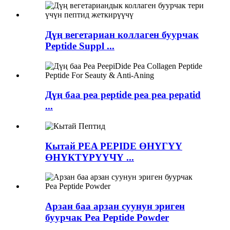
Дүң вегетариан коллаген буурчак
Peptide Suppl ...
Дүң баа pea peptide pea pea pepatid
...
Кытай PEA PEPIDE ӨНҮГҮҮ
ӨНҮКТҮРҮҮЧҮ ...
Арзан баа арзан суунун эриген
буурчак Pea Peptide Powder