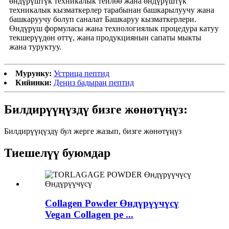
өндүрүштүк техникалык тейлөө жана өндүрүштүк
техникалык кызматкерлер тарабынан башкарылуучу жана
башкаруучу болуп саналат Башкаруу кызматкерлери.
Өндүрүш формуласы жана технологиялык процедура катуу
текшерүүдөн өттү, жана продукциянын сапаты мыкты
жана туруктуу.
Мурунку:
Устрица пептид
Кийинки:
Деңиз бадыраң пептид
Билдирүүңүздү бизге жөнөтүңүз:
Билдирүүңүздү бул жерге жазып, бизге жөнөтүңүз
Тиешелүү буюмдар
Collagen Powder Өндүрүүчүсү
Vegan Collagen pe ...