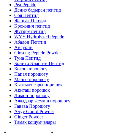
Pea Peptide
Деңиз бадыраң пептид
Соя Пептид
Жаңгак Пептид
Крокодил пептид
Жүгөрү пептид
WYY Hydrolyzed Peptide
Абалон Пептид
Ансурин
Ginseng Peptide Powder
Туна Пептид
Бонито Эластин Пептид
Кокос порошогу
Папая порошогу
Манго порошогу
Кызгылт сары порошок
Акиташ порошок
Лимон порошогу
Ажыдаар жемиш порошогу
Гавава Порошогу
Ачуу Gourd Powder
Ginger Powder
Тамак кошумчалары