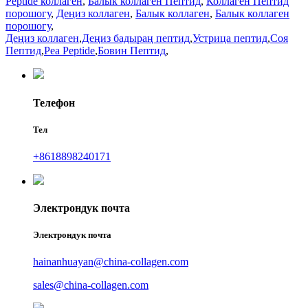
Peptide коллаген
,
Балык коллаген Пептид
,
Коллаген Пептид
порошогу
,
Деңиз коллаген
,
Балык коллаген
,
Балык коллаген
порошогу
,
Деңиз коллаген
,
Деңиз бадыраң пептид
,
Устрица пептид
,
Соя
Пептид
,
Pea Peptide
,
Бовин Пептид
,
Телефон
Тел
+8618898240171
Электрондук почта
Электрондук почта
hainanhuayan@china-collagen.com
sales@china-collagen.com