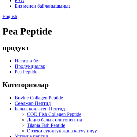
FAQ
Биз менен байланышыңыз
English
Pea Peptide
продукт
Негизги бет
Продукциялар
Pea Peptide
Категориялар
Bovine Collagen Peptide
Сөөлжөр Пептид
Балык коллаген Пептид
COD Fish Collagen Peptide
Деңиз балык олигопептид
Tilapia Fish Peptide
Оозеки суюктук жана катуу ичүү
Устрица пептид