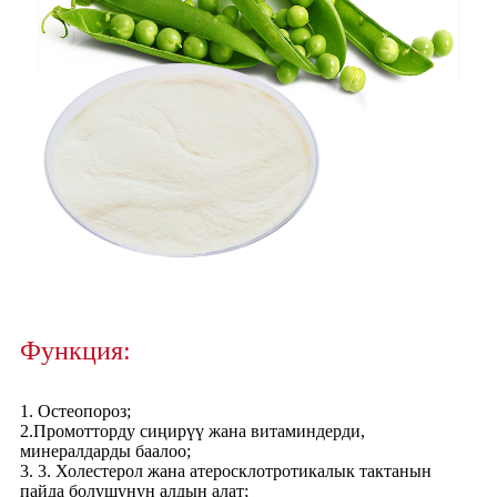
Функция:
1. Остеопороз;
2.Промотторду сиңирүү жана витаминдерди,
минералдарды баалоо;
3. 3. Холестерол жана атеросклотротикалык тактанын
пайда болушунун алдын алат;