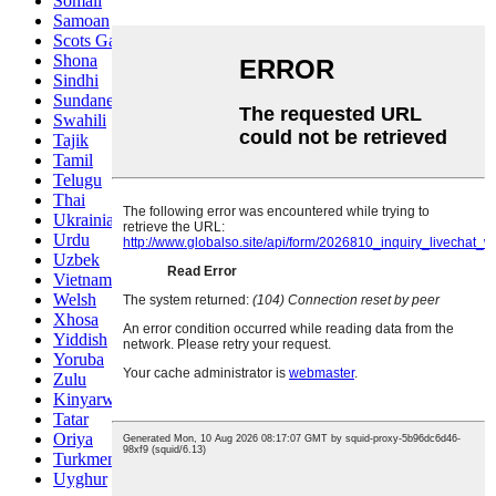
Somali
Samoan
Scots Gaelic
Shona
Sindhi
Sundanese
Swahili
Tajik
Tamil
Telugu
Thai
Ukrainian
Urdu
Uzbek
Vietnamese
Welsh
Xhosa
Yiddish
Yoruba
Zulu
Kinyarwanda
Tatar
Oriya
Turkmen
Uyghur