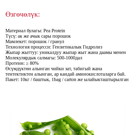
Өзгөчөлүк:
Материал булагы: Pea Protein
Түсү: ак же ачык сары порошок
Мамлекет: порошок / гранул
Технология процесси: Гензитикалык Гидролиз
Жыпар жыттуу: уникалдуу жыпар жыт жана даамы менен
Молекулярдык салмагы: 500-1000дал
Протеин: ≥ 80%
Өсүмдүктөн алынган чийки зат, табигый жана
тентектиктен алынган, ар кандай аминокислоталарга бай.
Пакет: 10кг / баштык, 1bag / carton же ылайыкташтырылган