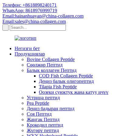
Телефон: +8618898240171
WhatsApp: 8618976999719
Email:hainanhuayan@china-collagen.com
Email:sales@china-collagen.com
Негизги бет
Продукциялар
Bovine Collagen Peptide
Сөөлжөр Пептид
Балык коллаген Пептид
COD Fish Collagen Peptide
Деңиз балык олигопептид
Tilapia Fish Peptide
Оозеки суюктук жана катуу ичүү
Устрица пептид
Pea Peptide
Деңиз бадыраң пептид
Соя Пептид
Жаңгак Пептид
Крокодил пептид
Жүгөрү пептид
WYY Hydrolyzed Peptide