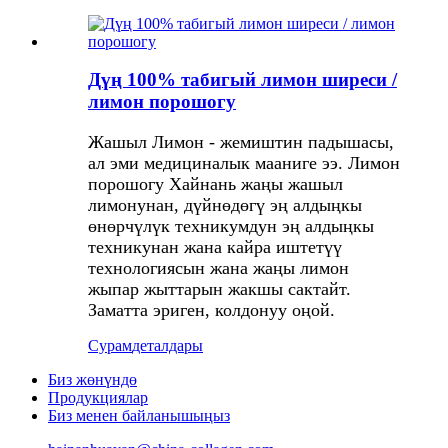
Дүң 100% табигый лимон ширеси /
лимон порошогу
Жашыл Лимон - жемиштин падышасы,
ал эми медициналык мааниге ээ. Лимон
порошогу Хайнань жаңы жашыл
лимонунан, дүйнөдөгү эң алдыңкы
өнөрчүлүк техникумдун эң алдыңкы
техникунан жана кайра иштетүү
технологиясын жана жаңы лимон
жыпар жыттарын жакшы сактайт.
Заматта эриген, колдонуу оңой.
Сурам
деталдары
Биз жөнүндө
Продукциялар
Биз менен байланышыңыз