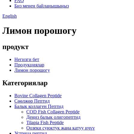
FAQ
Биз менен байланышыңыз
English
Лимон порошогу
продукт
Негизги бет
Продукциялар
Лимон порошогу
Категориялар
Bovine Collagen Peptide
Сөөлжөр Пептид
Балык коллаген Пептид
COD Fish Collagen Peptide
Деңиз балык олигопептид
Tilapia Fish Peptide
Оозеки суюктук жана катуу ичүү
Устрица пептид