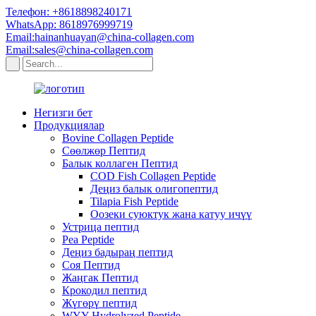
Телефон: +8618898240171
WhatsApp: 8618976999719
Email:hainanhuayan@china-collagen.com
Email:sales@china-collagen.com
Негизги бет
Продукциялар
Bovine Collagen Peptide
Сөөлжөр Пептид
Балык коллаген Пептид
COD Fish Collagen Peptide
Деңиз балык олигопептид
Tilapia Fish Peptide
Оозеки суюктук жана катуу ичүү
Устрица пептид
Pea Peptide
Деңиз бадыраң пептид
Соя Пептид
Жаңгак Пептид
Крокодил пептид
Жүгөрү пептид
WYY Hydrolyzed Peptide