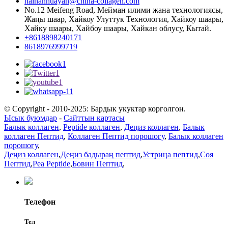
hainanhuayan@china-collagen.com
No.12 Meifeng Road, Мейман илими жана технологиясы,
Жаңы шаар, Хайкоу Улуттук Технология, Хайкоу шаары,
Хайку шаары, Хайбоу шаары, Хайкан облусу, Кытай.
+8618898240171
8618976999719
© Copyright - 2010-2025: Бардык укуктар корголгон.
Ысык буюмдар
-
Сайттын картасы
Балык коллаген
,
Peptide коллаген
,
Деңиз коллаген
,
Балык
коллаген Пептид
,
Коллаген Пептид порошогу
,
Балык коллаген
порошогу
,
Деңиз коллаген
,
Деңиз бадыраң пептид
,
Устрица пептид
,
Соя
Пептид
,
Pea Peptide
,
Бовин Пептид
,
Телефон
Тел