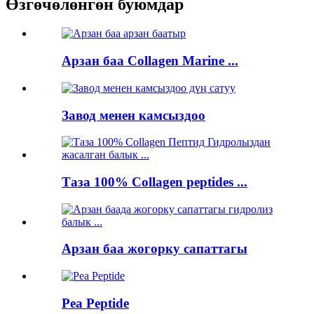
Өзгөчөлөнгөн буюмдар
Арзан баа Collagen Marine ...
Завод менен камсыздоо
Таза 100% Collagen peptides ...
Арзан баа жогорку сапаттагы
Pea Peptide