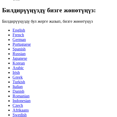
Билдирүүңүздү бизге жөнөтүңүз:
Билдирүүңүздү бул жерге жазып, бизге жөнөтүңүз
English
French
German
Portuguese
Spanish
Russian
Japanese
Korean
Arabic
Irish
Greek
Turkish
Italian
Danish
Romanian
Indonesian
Czech
Afrikaans
Swedish