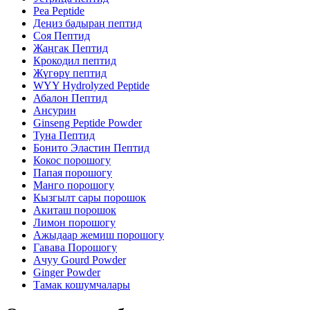
Pea Peptide
Деңиз бадыраң пептид
Соя Пептид
Жаңгак Пептид
Крокодил пептид
Жүгөрү пептид
WYY Hydrolyzed Peptide
Абалон Пептид
Ансурин
Ginseng Peptide Powder
Туна Пептид
Бонито Эластин Пептид
Кокос порошогу
Папая порошогу
Манго порошогу
Кызгылт сары порошок
Акиташ порошок
Лимон порошогу
Ажыдаар жемиш порошогу
Гавава Порошогу
Ачуу Gourd Powder
Ginger Powder
Тамак кошумчалары