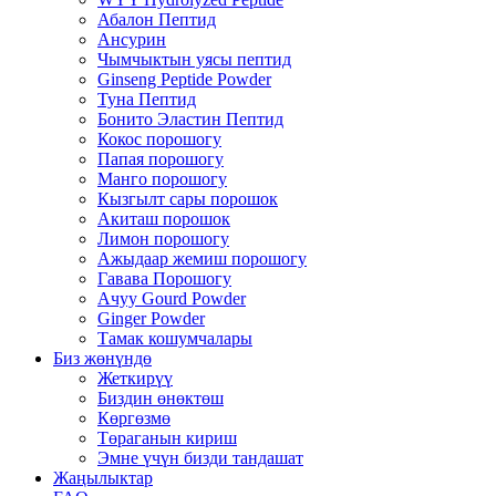
Абалон Пептид
Ансурин
Чымчыктын уясы пептид
Ginseng Peptide Powder
Туна Пептид
Бонито Эластин Пептид
Кокос порошогу
Папая порошогу
Манго порошогу
Кызгылт сары порошок
Акиташ порошок
Лимон порошогу
Ажыдаар жемиш порошогу
Гавава Порошогу
Ачуу Gourd Powder
Ginger Powder
Тамак кошумчалары
Биз жөнүндө
Жеткирүү
Биздин өнөктөш
Көргөзмө
Төраганын кириш
Эмне үчүн бизди тандашат
Жаңылыктар