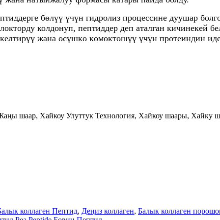
ептиддерге бөлүү үчүн гидролиз процессине дуушар болг
окторду колдонуп, пептиддер деп аталган кичинекей бе
а келтирүү жана өсүшкө көмөктөшүү үчүн протеиндин иде
Жаңы шаар, Хайкоу Улуттук Технология, Хайкоу шаары, Хайку ш
Балык коллаген Пептид
,
Деңиз коллаген
,
Балык коллаген порошо
птид
,
Pea Peptide
,
Бовин Пептид
,