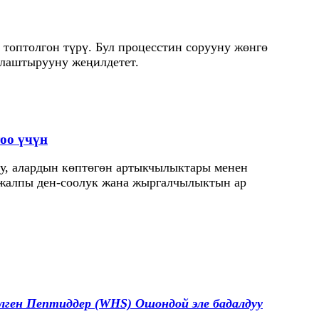
 топтолгон түрү. Бул процесстин сорууну жөнгө
алаштырууну жеңилдетет.
оо үчүн
уу, алардын көптөгөн артыкчылыктары менен
р жалпы ден-соолук жана жыргалчылыктын ар
лген Пептиддер (WHS) Ошондой эле бадалдуу