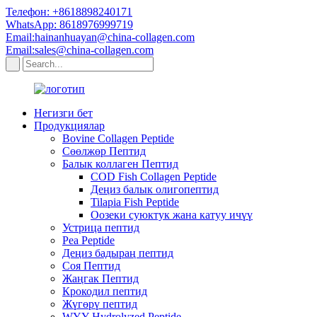
Телефон: +8618898240171
WhatsApp: 8618976999719
Email:hainanhuayan@china-collagen.com
Email:sales@china-collagen.com
Негизги бет
Продукциялар
Bovine Collagen Peptide
Сөөлжөр Пептид
Балык коллаген Пептид
COD Fish Collagen Peptide
Деңиз балык олигопептид
Tilapia Fish Peptide
Оозеки суюктук жана катуу ичүү
Устрица пептид
Pea Peptide
Деңиз бадыраң пептид
Соя Пептид
Жаңгак Пептид
Крокодил пептид
Жүгөрү пептид
WYY Hydrolyzed Peptide