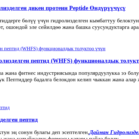
изделген дикен протеин Peptide Өндүрүүчүсү
тиддерге бөлүү үчүн гидролизделген кымбаттуу белоктун
өт, ошондой эле сейилдөө жана башка суусундуктарга ар
олизделген пептид (WHFS) функционалдык толукт
на жана фитнес индустриясында популярдуулукка ээ бол
рук Пептиддер бадалга белокдон келип чыккан жана ала
делген пептид
тун эң сонун булагы деп эсептелген,
Дайман Гидролизде
ү жана натыйжалуу формасы катары пайда болду.