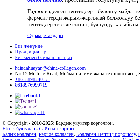
Гидролизделген пептиддер - белокту майда п
ферменттерди жарым-жартылай болжолдуу бел
пептиддер тез эле сиңип, булчуңду калыбын
Сурам
деталдары
Биз жөнүндө
Продукциялар
Биз менен байланышыңыз
hainanhuayan@china-collagen.com
No.12 Meifeng Road, Мейман илими жана технологиясы, 
+8618898240171
8618976999719
© Copyright - 2010-2025: Бардык укуктар корголгон.
Ысык буюмдар
-
Сайттын картасы
Балык коллаген
,
Peptide коллаген
,
Коллаген Пептид порошогу
,
Деңиз коллаген
,
Деңиз бадыраң пептид
,
Устрица пептид
,
Соя Пе