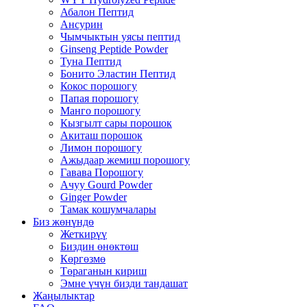
Абалон Пептид
Ансурин
Чымчыктын уясы пептид
Ginseng Peptide Powder
Туна Пептид
Бонито Эластин Пептид
Кокос порошогу
Папая порошогу
Манго порошогу
Кызгылт сары порошок
Акиташ порошок
Лимон порошогу
Ажыдаар жемиш порошогу
Гавава Порошогу
Ачуу Gourd Powder
Ginger Powder
Тамак кошумчалары
Биз жөнүндө
Жеткирүү
Биздин өнөктөш
Көргөзмө
Төраганын кириш
Эмне үчүн бизди тандашат
Жаңылыктар