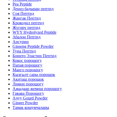
Pea Peptide
Деңиз бадыраң пептид
Соя Пептид
Жаңгак Пептид
Крокодил пептид
Жүгөрү пептид
WYY Hydrolyzed Peptide
Абалон Пептид
Ансурин
Ginseng Peptide Powder
Туна Пептид
Бонито Эластин Пептид
Кокос порошогу
Папая порошогу
Манго порошогу
Кызгылт сары порошок
Акиташ порошок
Лимон порошогу
Ажыдаар жемиш порошогу
Гавава Порошогу
Ачуу Gourd Powder
Ginger Powder
Тамак кошумчалары