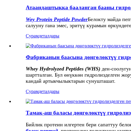
Атаандаштыкка бааланган бааны гидрол
Wey Protein Peptide Powder
Белокту майда пеп
салууну гана эмес, эритүү курамын өркүндөт
Сурам
деталдары
Фабриканын баасына дөңгөлөктүү гидр
Whey Hydrolyzed Peptides (WHS)
ден-соолугу
шартталган. Бул өнүккөн гидролизделген жо
кандай артыкчылыктарын сунушташат.
Сурам
деталдары
Тамак-аш баласы дөңгөлөктүү гидролиз
Бийлик протеин илгертен бери сапаттуу белок
белок пептид
, протеиндин толуктунун күчтү