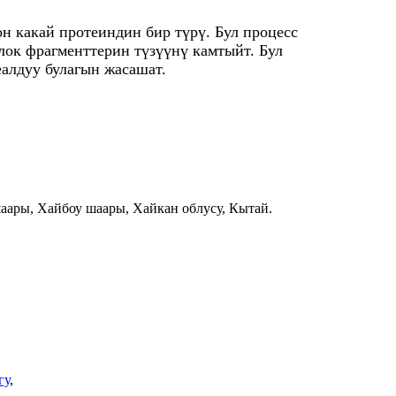
он какай протеиндин бир түрү. Бул процесс
лок фрагменттерин түзүүнү камтыйт. Бул
алдуу булагын жасашат.
аары, Хайбоу шаары, Хайкан облусу, Кытай.
гу
,