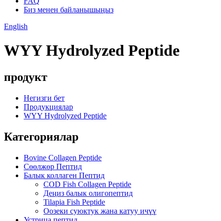
FAQ
Биз менен байланышыңыз
English
WYY Hydrolyzed Peptide
продукт
Негизги бет
Продукциялар
WYY Hydrolyzed Peptide
Категориялар
Bovine Collagen Peptide
Сөөлжөр Пептид
Балык коллаген Пептид
COD Fish Collagen Peptide
Деңиз балык олигопептид
Tilapia Fish Peptide
Оозеки суюктук жана катуу ичүү
Устрица пептид