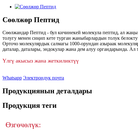
Сөөлжөр Пептид
Сөөлжандар Пептид - бул кичинекей молекула пептид, ал жаңы
толугу менен сиңип кете турган жаныбарлардын толук белокт
Орточо молекулярдык салмагы 1000-орундан азыраак молекуляр
даталар, даталары, эндокулар жана дем алуу органдарында. Ал
Үлгү акысыз жана жеткиликтүү
Whatsapp
Электрондук почта
Продукциянын деталдары
Продукция теги
Өзгөчөлүк: