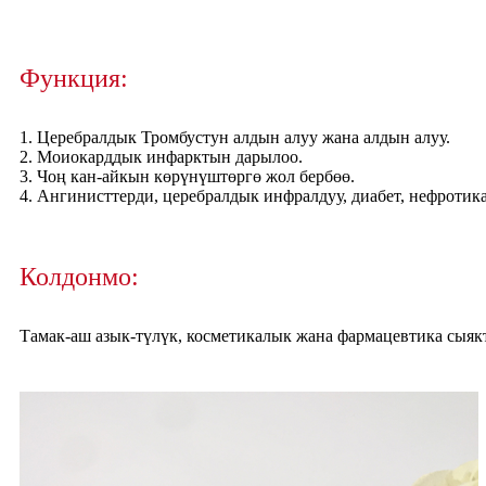
Функция:
1. Церебралдык Тромбустун алдын алуу жана алдын алуу.
2. Моиокарддык инфарктын дарылоо.
3. Чоң кан-айкын көрүнүштөргө жол бербөө.
4. Ангинисттерди, церебралдык инфралдуу, диабет, нефротик
Колдонмо:
Тамак-аш азык-түлүк, косметикалык жана фармацевтика сыякт