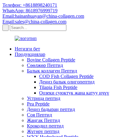
Телефон: +8618898240171
WhatsApp: 8618976999719
Email:hainanhuayan@china-collagen.com
Email:sales@china-collagen.com
Негизги бет
Продукциялар
Bovine Collagen Peptide
Сөөлжөр Пептид
Балык коллаген Пептид
COD Fish Collagen Peptide
Деңиз балык олигопептид
Tilapia Fish Peptide
Оозеки суюктук жана катуу ичүү
Устрица пептид
Pea Peptide
Деңиз бадыраң пептид
Соя Пептид
Жаңгак Пептид
Крокодил пептид
Жүгөрү пептид
WYY Hydrolyzed Peptide