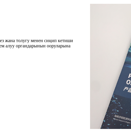
тез жана толугу менен сиңип кетиши
ем алуу органдарынын ооруларына