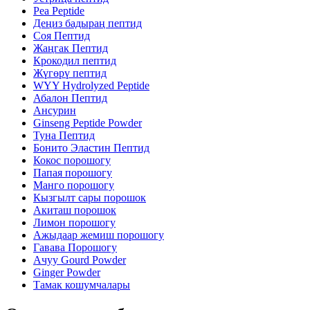
Pea Peptide
Деңиз бадыраң пептид
Соя Пептид
Жаңгак Пептид
Крокодил пептид
Жүгөрү пептид
WYY Hydrolyzed Peptide
Абалон Пептид
Ансурин
Ginseng Peptide Powder
Туна Пептид
Бонито Эластин Пептид
Кокос порошогу
Папая порошогу
Манго порошогу
Кызгылт сары порошок
Акиташ порошок
Лимон порошогу
Ажыдаар жемиш порошогу
Гавава Порошогу
Ачуу Gourd Powder
Ginger Powder
Тамак кошумчалары