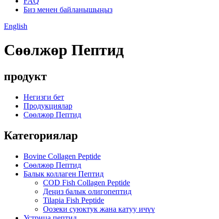
FAQ
Биз менен байланышыңыз
English
Сөөлжөр Пептид
продукт
Негизги бет
Продукциялар
Сөөлжөр Пептид
Категориялар
Bovine Collagen Peptide
Сөөлжөр Пептид
Балык коллаген Пептид
COD Fish Collagen Peptide
Деңиз балык олигопептид
Tilapia Fish Peptide
Оозеки суюктук жана катуу ичүү
Устрица пептид