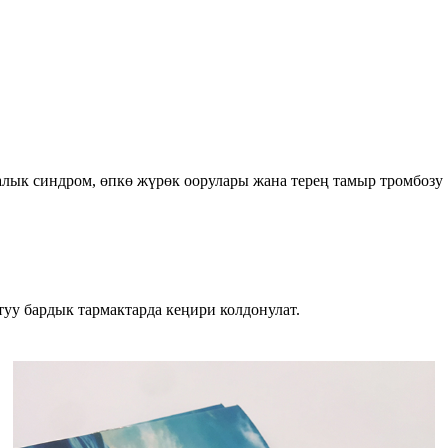
алык синдром, өпкө жүрөк оорулары жана терең тамыр тромбозу
уу бардык тармактарда кеңири колдонулат.