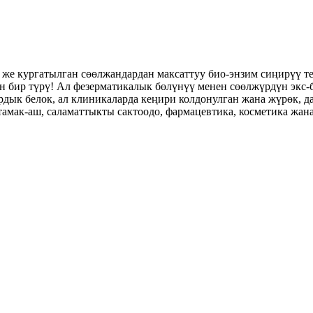
 же кургатылган сөөлжандардан максаттуу био-энзим сиңирүү т
ун бир түрү! Ал фезерматикалык бөлүнүү менен сөөлжүрдүн экс
дык белок, ал клиникаларда кеңири колдонулган жана жүрөк, да
 тамак-аш, саламаттыкты сактоодо, фармацевтика, косметика жана