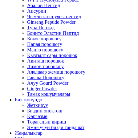
Абалон Пептид
Ансурин
Чымчыктын уясы пептид
Ginseng Peptide Powder
Туна Пептид
Бонито Эластин Пептид
Кокос порошогу
Папая порошогу
Манго порошогу
Кызгылт сары порошок
Акиташ порошок
Лимон порошогу
Ажыдаар жемиш порошогу
Гавава Порошогу
Ачуу Gourd Powder
Ginger Powder
Тамак кошумчалары
Биз жөнүндө
Жеткирүү
Биздин өнөктөш
Көргөзмө
Төраганын кириш
Эмне үчүн бизди тандашат
Жаңылыктар