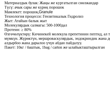
Материалдык булак: Жаңы же кургатылган сөөлжандар
Түсү: ачык сары же күрөң порошок
,
Мамлекет: порошок
Granule
Технология процесси: Гензитикалык Гидролиз
Жыт: Атайын балык жыт
Молекулярдык салмагы: 500-1000дал
Протеин: ≥ 80%
Өзгөчөлүктөрү: Кичинекей молекула препетинин пептид, ал 
мүмкүн. Жүрөктүн, мершроваскулярдык, эндокриндик жана д
алдырбоо жана дарылоо үчүн абдан пайдалуу.
Пакет: 10кг / баштык, 1bag / carton же ылайыкташтырылган