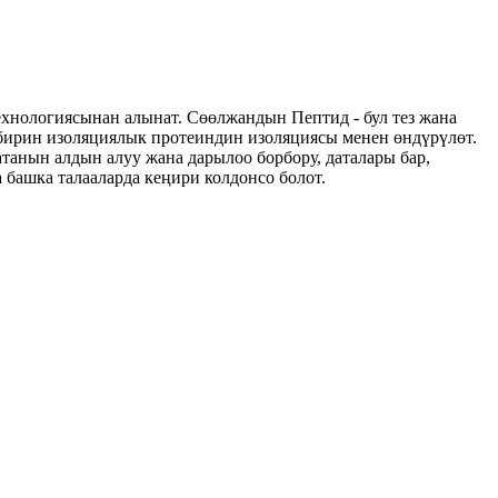
ехнологиясынан алынат. Сөөлжандын Пептид - бул тез жана
-бирин изоляциялык протеиндин изоляциясы менен өндүрүлөт.
танын алдын алуу жана дарылоо борбору, даталары бар,
 башка талааларда кеңири колдонсо болот.