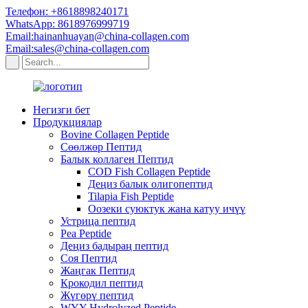
Телефон: +8618898240171
WhatsApp: 8618976999719
Email:hainanhuayan@china-collagen.com
Email:sales@china-collagen.com
Негизги бет
Продукциялар
Bovine Collagen Peptide
Сөөлжөр Пептид
Балык коллаген Пептид
COD Fish Collagen Peptide
Деңиз балык олигопептид
Tilapia Fish Peptide
Оозеки суюктук жана катуу ичүү
Устрица пептид
Pea Peptide
Деңиз бадыраң пептид
Соя Пептид
Жаңгак Пептид
Крокодил пептид
Жүгөрү пептид
WYY Hydrolyzed Peptide