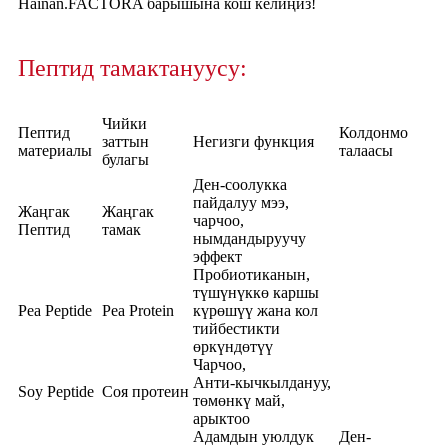
Hainan.FACTORA барышына кош келиңиз!
Пептид тамактануусу:
Чийки
Пептид
Колдонмо
заттын
Негизги функция
материалы
талаасы
булагы
Ден-соолукка
пайдалуу мээ,
Жаңгак
Жаңгак
чарчоо,
Пептид
тамак
нымдандыруучу
эффект
Пробиотиканын,
түшүнүккө каршы
Pea Peptide
Pea Protein
күрөшүү жана кол
тийбестикти
өркүндөтүү
Чарчоо,
Анти-кычкылдануу,
Soy Peptide
Соя протеин
төмөнкү май,
арыктоо
Адамдын уюлдук
Ден-