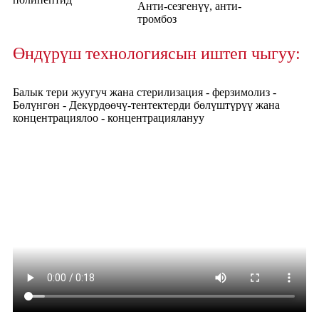
Анти-сезгенүү, анти-
тромбоз
Өндүрүш технологиясын иштеп чыгуу:
Балык тери жуугуч жана стерилизация - ферзимолиз -
Бөлүнгөн - Декүрдөөчү-тентектерди бөлүштүрүү жана
концентрациялоо - концентрациялануу