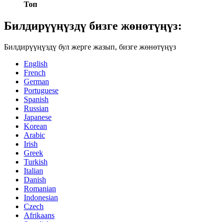
Топ
Билдирүүңүздү бизге жөнөтүңүз:
Билдирүүңүздү бул жерге жазып, бизге жөнөтүңүз
English
French
German
Portuguese
Spanish
Russian
Japanese
Korean
Arabic
Irish
Greek
Turkish
Italian
Danish
Romanian
Indonesian
Czech
Afrikaans