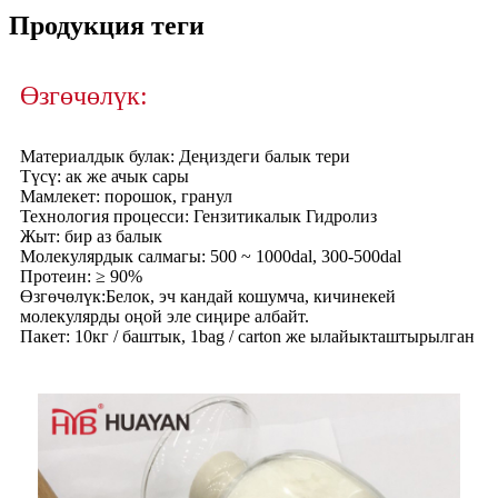
Продукция теги
Өзгөчөлүк:
Материалдык булак: Деңиздеги балык тери
Түсү: ак же ачык сары
Мамлекет: порошок, гранул
Технология процесси: Гензитикалык Гидролиз
Жыт: бир аз балык
Молекулярдык салмагы: 500 ~ 1000dal, 300-500dal
Протеин: ≥ 90%
Өзгөчөлүк:
Белок, эч кандай кошумча, кичинекей
молекулярды оңой эле сиңире албайт.
Пакет: 10кг / баштык, 1bag / carton же ылайыкташтырылган