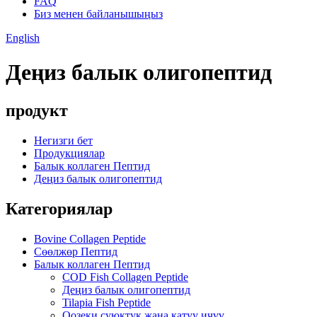
FAQ
Биз менен байланышыңыз
English
Деңиз балык олигопептид
продукт
Негизги бет
Продукциялар
Балык коллаген Пептид
Деңиз балык олигопептид
Категориялар
Bovine Collagen Peptide
Сөөлжөр Пептид
Балык коллаген Пептид
COD Fish Collagen Peptide
Деңиз балык олигопептид
Tilapia Fish Peptide
Оозеки суюктук жана катуу ичүү