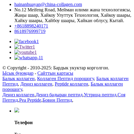
hainanhuayan@china-collagen.com
No.12 Meifeng Road, Мейман илими жана технологиясы,
Жаңы шаар, Хайкоу Улуттук Технология, Хайкоу шаары,
Хайку шаары, Хайбоу шаары, Хайкан облусу, Кытай.
+8618898240171
8618976999719
© Copyright - 2010-2025: Бардык укуктар корголгон.
Ысык буюмдар
-
Сайттын картасы
Балык коллаген
,
Коллаген Пептид порошогу
,
Балык коллаген
Пептид
,
Деңиз коллаген
,
Peptide коллаген
,
Балык коллаген
порошогу
,
Деңиз коллаген
,
Деңиз бадыраң пептид
,
Устрица пептид
,
Соя
Пептид
,
Pea Peptide
,
Бовин Пептид
,
Телефон