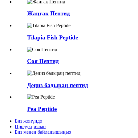
Жаңгак Пептид
Tilapia Fish Peptide
Соя Пептид
Деңиз бадыраң пептид
Pea Peptide
Биз жөнүндө
Продукциялар
Биз менен байланышыңыз