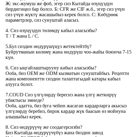
Ж: экс-жумуш же фоб, эгер сиз Кытайда өзүңүздүн
бирдигиңиз бар болсо. Б: CFR же CIF ж.б., эгер сиз үчүн
сиз үчүн жүктү жасашыбыз керек болсо. C: Көбүрөөк
параметрлер, сиз сунуштай аласыз.
4. Сиз өзүңүздүн төлөмдү кабыл аласызбы?
T / T жана L / C.
5.Бул сиздин өндүрүшүңүз жетектейтбү?
Буйрутманын көлөмү жана өндүрүш чоо-жайы боюнча 7-15
күн.
6. Сиз ыңгайлаштырууну кабыл аласызбы?
Ооба, биз OEM же ODM кызматын сунуштайбыз. Рецепти
жана компонентти сиздин талаптагыдай катары кабыл
алууга болот.
7.COUD Сиз үлгүлөрдү бересиз жана үлгү жеткирүү
убактысы эмнеде?
Ооба, адатта, биз буга чейин жасаган кардарларга акысыз
үлгүлөрдү беребиз, бирок кардар жүк баасын өз мойнуна
алышыбыз керек.
8. Сиз өндүрүүчү же соодагерсизби?
Биз Кытайда өндүрүүчүбүз жана биздин завод