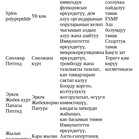
иммундук
соолукка
функциясын
пайдалуу
Splen
өркүндөтүү, дем
тамак
Уй көк
polypeptdide
алуу органдарынын
FSMP
ооруларынын келип
Аш
чыгышын алдын
болумдуу
алуу жана азайтуу
тамак
Иммунитетти
Спорттук
өркүндөтүү,
тамак
микрокиркуляцияны
Баңги зат
Сөөлжөр
Сөөлжана
өркүндөтүп,
Териге кам
Пептид
курт
тромбозду жана
көрүү
тазалыкты тазалап,
косметикасы
кан тамырларын
сактап калуу
Боорду коргоо,
колтуулукту
Эркек
Эркек
жогорулатып, өсүүгө
Жибек курт
Жибеквормо
көмөктөшүү,
Папасы
Папура
кандагы шекерди
Пептид
жайыңыз,
кан басымын төмөн
Иммунитетти
өркүндөтүү,
Жылан
Кара жылан
Анти-гипертония,
полипептид