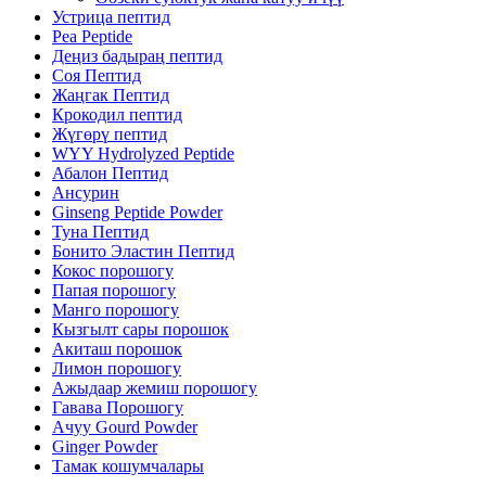
Устрица пептид
Pea Peptide
Деңиз бадыраң пептид
Соя Пептид
Жаңгак Пептид
Крокодил пептид
Жүгөрү пептид
WYY Hydrolyzed Peptide
Абалон Пептид
Ансурин
Ginseng Peptide Powder
Туна Пептид
Бонито Эластин Пептид
Кокос порошогу
Папая порошогу
Манго порошогу
Кызгылт сары порошок
Акиташ порошок
Лимон порошогу
Ажыдаар жемиш порошогу
Гавава Порошогу
Ачуу Gourd Powder
Ginger Powder
Тамак кошумчалары