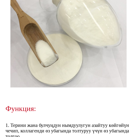
Функция:
1. Терини жана булчуңдун нымдуулугун азайтуу көйгөйүн
чечип, коллагенди өз убагында толтуруу үчүн өз убагында
толгоо.