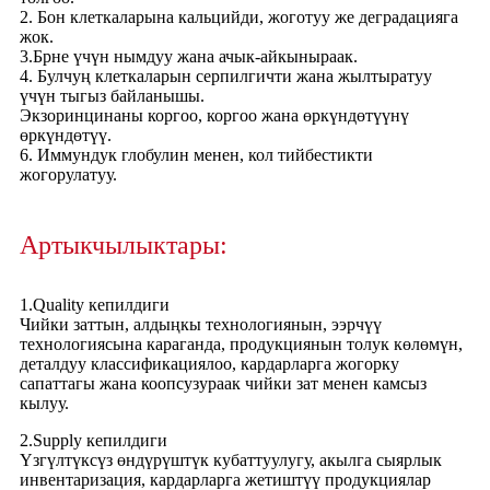
2. Бон клеткаларына кальцийди, жоготуу же деградацияга
жок.
3.Брне үчүн нымдуу жана ачык-айкыныраак.
4. Булчуң клеткаларын серпилгичти жана жылтыратуу
үчүн тыгыз байланышы.
Экзоринцинаны коргоо, коргоо жана өркүндөтүүнү
өркүндөтүү.
6. Иммундук глобулин менен, кол тийбестикти
жогорулатуу.
Артыкчылыктары:
1.Quality кепилдиги
Чийки заттын, алдыңкы технологиянын, ээрчүү
технологиясына караганда, продукциянын толук көлөмүн,
деталдуу классификациялоо, кардарларга жогорку
сапаттагы жана коопсузураак чийки зат менен камсыз
кылуу.
2.Supply кепилдиги
Үзгүлтүксүз өндүрүштүк кубаттуулугу, акылга сыярлык
инвентаризация, кардарларга жетиштүү продукциялар