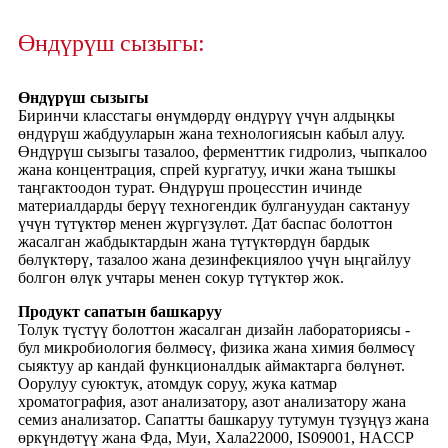
Өндүрүш сызыгы:
Өндүрүш сызыгы
Биринчи класстагы өнүмдөрдү өндүрүү үчүн алдыңкы
өндүрүш жабдууларын жана технологиясын кабыл алуу.
Өндүрүш сызыгы тазалоо, ферменттик гидролиз, чыпкалоо
жана концентрация, спрей кургатуу, ички жана тышкы
таңгактоодон турат. Өндүрүш процесстин ичинде
материалдарды берүү техногендик булгануудан сактануу
үчүн түтүктөр менен жүргүзүлөт. Дат баспас болоттон
жасалган жабдыктардын жана түтүктөрдүн бардык
бөлүктөрү, тазалоо жана дезинфекциялоо үчүн ыңгайлуу
болгон өлүк учтары менен сокур түтүктөр жок.
Продукт сапатын башкаруу
Толук түстүү болоттон жасалган дизайн лабораториясы -
бул микробиология бөлмөсү, физика жана химия бөлмөсү
сыяктуу ар кандай функционалдык аймактарга бөлүнөт.
Оорулуу суюктук, атомдук соруу, жука катмар
хроматография, азот анализатору, азот анализатору жана
семиз анализатор. Сапатты башкаруу тутумун түзүңүз жана
өркүндөтүү жана Фда, Муи, Хала22000, IS09001, HACCP