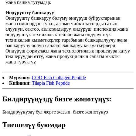
жана башка тутумдар.
Өндүрүштү башкаруу
Өндүрүштү башкаруу бөлүмү өндүрүш буйруктарынан
жана семинардан турат, ал эми чийки заттарды сатып
алуунун, сактоо, азыктандыруу, өндүрүш, инспекция жана
өндүрүштүк техникалык тейлөө жана өндүрүштүк
техникалык кызматкерлер тарабынан башкарылуучу жана
башкаруучу болуп саналат Башкаруу кызматкерлери.
Өндүрүш формуласы жана технологиялык процедура катуу
текшерүүдөн өттү, жана продукциянын сапаты мыкты
жана туруктуу.
Мурунку:
COD Fish Collagen Peptide
Кийинки:
Tilapia Fish Peptide
Билдирүүңүздү бизге жөнөтүңүз:
Билдирүүңүздү бул жерге жазып, бизге жөнөтүңүз
Тиешелүү буюмдар