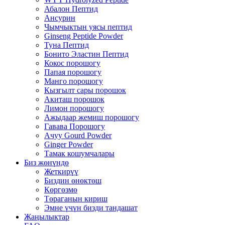
Абалон Пептид
Ансурин
Чымчыктын уясы пептид
Ginseng Peptide Powder
Туна Пептид
Бонито Эластин Пептид
Кокос порошогу
Папая порошогу
Манго порошогу
Кызгылт сары порошок
Акиташ порошок
Лимон порошогу
Ажыдаар жемиш порошогу
Гавава Порошогу
Ачуу Gourd Powder
Ginger Powder
Тамак кошумчалары
Биз жөнүндө
Жеткирүү
Биздин өнөктөш
Көргөзмө
Төраганын кириш
Эмне үчүн бизди тандашат
Жаңылыктар