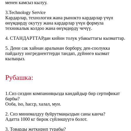
менен камсыз кылуу.
3.Technology Service
Кардарлар, технология жана рынокто кардарлар үчүн
өнүмдөрдү окутуу жана кардарлар үчүн формула
техникалык колдоо жана өнүмдөрдү чечүү.
4. СТАНДАРТТАРдан кийин толук убакыттагы кызматтар.
5. Дени сак хайнан аралынан борбору, ден-соолукка
пайдалуу ингредиенттерди тандап, дүйнөгө кызмат
кылыңыз.
Рубашка:
1.Сиз сиздин компанияңызда кандайдыр бир сертификат
барбы?
Ооба, iso, haccp, халал, муи.
2. Сиз минималдуу буйрутмаңыздын саны канча?
Адатта 1000 кг бирок сүйлөшүүгө болот.
3. Товарды жеткирип турабы?