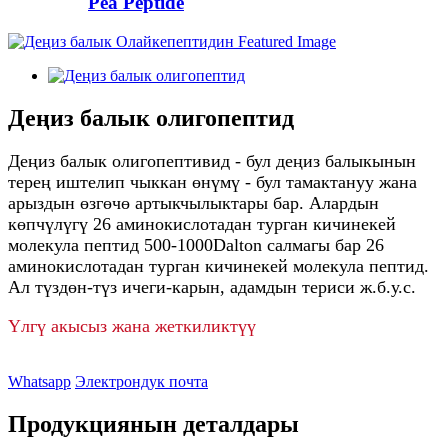
Pea Peptide
Деңиз балык олигопептид
Деңиз балык олигопептивид - бул деңиз балыкынын
терең иштелип чыккан өнүмү - бул тамактануу жана
арыздын өзгөчө артыкчылыктары бар. Алардын
көпчүлүгү 26 аминокислотадан турган кичинекей
молекула пептид 500-1000Dalton салмагы бар 26
аминокислотадан турган кичинекей молекула пептид.
Ал түздөн-түз ичеги-карын, адамдын териси ж.б.у.с.
Үлгү акысыз жана жеткиликтүү
Whatsapp
Электрондук почта
Продукциянын деталдары