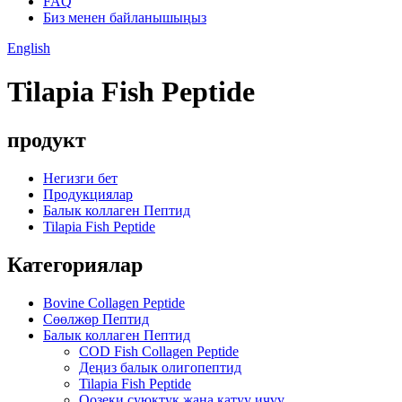
FAQ
Биз менен байланышыңыз
English
Tilapia Fish Peptide
продукт
Негизги бет
Продукциялар
Балык коллаген Пептид
Tilapia Fish Peptide
Категориялар
Bovine Collagen Peptide
Сөөлжөр Пептид
Балык коллаген Пептид
COD Fish Collagen Peptide
Деңиз балык олигопептид
Tilapia Fish Peptide
Оозеки суюктук жана катуу ичүү