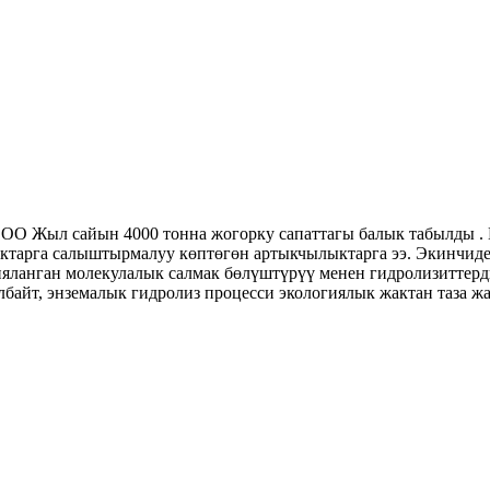
 ООО Жыл сайын 4000 тонна жогорку сапаттагы балык табылды .
тарга салыштырмалуу көптөгөн артыкчылыктарга ээ. Экинчиден
ланган молекулалык салмак бөлүштүрүү менен гидролизиттерди
байт, энземалык гидролиз процесси экологиялык жактан таза жа