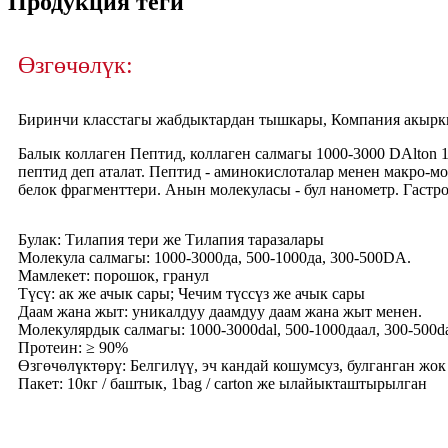
Продукция теги
Өзгөчөлүк:
Биринчи класстагы жабдыктардан тышкары, Компания акыркы
Балык коллаген Пептид, коллаген салмагы 1000-3000 DAlto
пептид деп аталат. Пептид - аминокислоталар менен макро-мо
белок фрагменттери. Анын молекуласы - бул нанометр. Гастр
Булак: Тилапия тери же Тилапия таразалары
Молекула салмагы: 1000-3000да, 500-1000да, 300-500DA.
Мамлекет: порошок, гранул
Түсү: ак же ачык сары; Чечим түссүз же ачык сары
Даам жана жыт: уникалдуу даамдуу даам жана жыт менен.
Молекулярдык салмагы: 1000-3000dal, 500-1000даал, 300-500d
Протеин: ≥ 90%
Өзгөчөлүктөрү: Белгилүү, эч кандай кошумсуз, булганган жок
Пакет: 10кг / баштык, 1bag / carton же ылайыкташтырылган