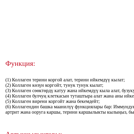
Функция:
(1) Коллаген терини коргой алат, терини ийкемдүү кылат;
(2) Коллаген көзүн коргойт, тунук тунук кылат;
(3) Коллаген сөөктөрдү катуу жана ийкемдүү кыла алат, бузук
(4) Коллаген булчуң клеткасын туташтыра алат жана аны ийк
(5) Коллаген вирени коргойт жана бекемдейт;
(6) Коллагендин башка маанилүү функциялары бар: Иммундук
артрит жана ооруга каршы, терини каршылыкты кылыңыз, 