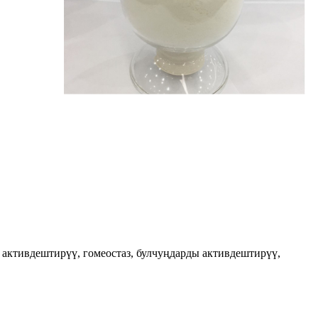
активдештирүү, гомеостаз, булчуңдарды активдештирүү,