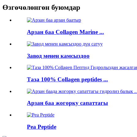
Өзгөчөлөнгөн буюмдар
Арзан баа Collagen Marine ...
Завод менен камсыздоо
Таза 100% Collagen peptides ...
Арзан баа жогорку сапаттагы
Pea Peptide