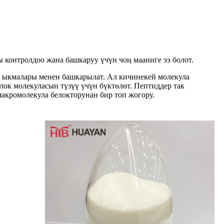
контролдоо жана башкаруу үчүн чоң мааниге ээ болот.
ү ыкмалары менен башкарылат. Ал кичинекей молекула
елок молекуласын түзүү үчүн бүктөлөт. Пептиддер так
макромолекула белокторунан бир топ жогору.