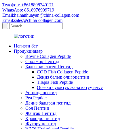
Телефон: +8618898240171
WhatsApp: 8618976999719
Email:hainanhuayan@china-collagen.com
Email:sales@china-collagen.com
Негизги бет
Продукциялар
Bovine Collagen Peptide
Сөөлжөр Пептид
Балык коллаген Пептид
COD Fish Collagen Peptide
Деңиз балык олигопептид
Tilapia Fish Peptide
Оозеки суюктук жана катуу ичүү
Устрица пептид
Pea Peptide
Деңиз бадыраң пептид
Соя Пептид
Жаңгак Пептид
Крокодил пептид
Жүгөрү пептид
WYY Hydrolyzed Peptide