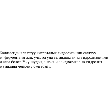
 Коллагендин салттуу кислоталык гидролизинин салттуу
, ферменттин жик участогуна ээ, андыктан ал гидролизделген
 алса болот. Үчүнчүдөн, анткени авидматикалык гидролиз
на айлана-чөйрөнү булгабайт.