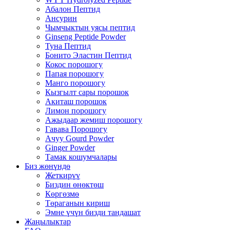
Абалон Пептид
Ансурин
Чымчыктын уясы пептид
Ginseng Peptide Powder
Туна Пептид
Бонито Эластин Пептид
Кокос порошогу
Папая порошогу
Манго порошогу
Кызгылт сары порошок
Акиташ порошок
Лимон порошогу
Ажыдаар жемиш порошогу
Гавава Порошогу
Ачуу Gourd Powder
Ginger Powder
Тамак кошумчалары
Биз жөнүндө
Жеткирүү
Биздин өнөктөш
Көргөзмө
Төраганын кириш
Эмне үчүн бизди тандашат
Жаңылыктар