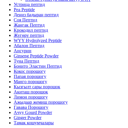
Устрица пептид
Pea Peptide
Деңиз бадыраң пептид
Соя Пептид
Жаңгак Пептид
Крокодил пептид
Жүгөрү пептид
WYY Hydrolyzed Peptide
Абалон Пептид
Ансурин
Ginseng Peptide Powder
Туна Пептид
Бонито Эластин Пептид
Кокос порошогу
Папая порошогу
Манго порошогу
Кызгылт сары порошок
Акиташ порошок
Лимон порошогу
Ажыдаар жемиш порошогу
Гавава Порошогу
Ачуу Gourd Powder
Ginger Powder
Тамак кошумчалары