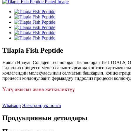
Tilapia Fish Peptide
Hainan Huayan Collagen Technologan Technologan Teal TOALS,
гидролиз процесси менен салыштырганда көптөгөн артыкчылык
коллагендин молекуласынын салмагын башкарып, концентрация
процесси колдонулбайт, фермалдуу гидролиз процесси колдонул
Үлгү акысыз жана жеткиликтүү
Whatsapp
Электрондук почта
Продукциянын деталдары