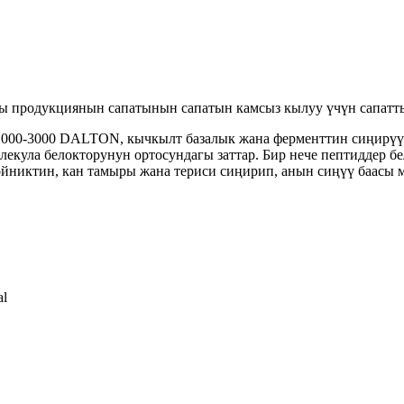
 продукциянын сапатынын сапатын камсыз кылуу үчүн сапатты 
n 1000-3000 DALTON, кычкылт базалык жана ферменттин сиңирү
лекула белокторунун ортосундагы заттар. Бир нече пептиддер б
ойниктин, кан тамыры жана териси сиңирип, анын сиңүү баасы 
al