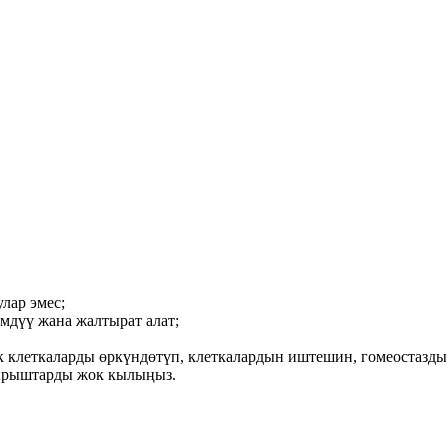
улар эмес;
емдүү жана жалтырат алат;
 клеткаларды өркүндөтүп, клеткалардын иштешин, гомеостазды 
бырыштарды жок кылыңыз.